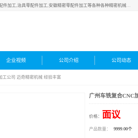
公司主要承接深圳精密零配件加工,非标零部配件加工,家具零配件加工,治具零配件加工,安徽精密零配件加工等各种各种精密机械加工，欢迎来来电咨询！
企业视频
公司介绍
公司动态
C加工公司 迈奇精密机械 经验丰富
广州车铣复合CNC
面议
价格：
产品数量：
9999.00个