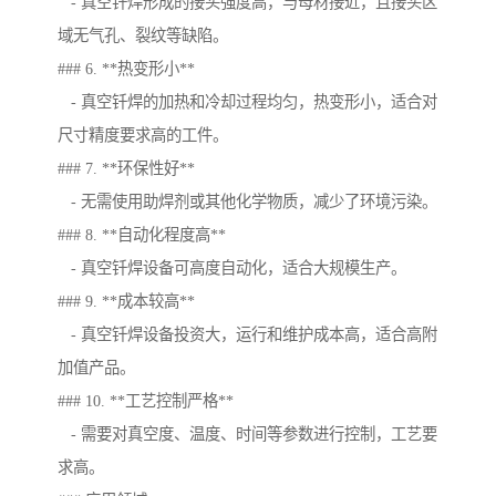
- 真空钎焊形成的接头强度高，与母材接近，且接头区
域无气孔、裂纹等缺陷。
### 6. **热变形小**
- 真空钎焊的加热和冷却过程均匀，热变形小，适合对
尺寸精度要求高的工件。
### 7. **环保性好**
- 无需使用助焊剂或其他化学物质，减少了环境污染。
### 8. **自动化程度高**
- 真空钎焊设备可高度自动化，适合大规模生产。
### 9. **成本较高**
- 真空钎焊设备投资大，运行和维护成本高，适合高附
加值产品。
### 10. **工艺控制严格**
- 需要对真空度、温度、时间等参数进行控制，工艺要
求高。