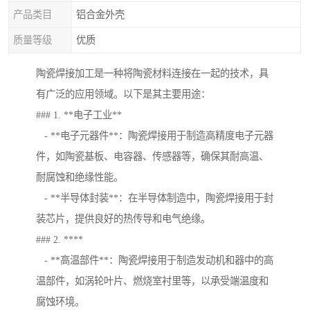
产品类目
铝合金外壳
质量等级
优质
陶瓷焊接加工是一种将陶瓷材料连接在一起的技术，具
有广泛的应用领域。以下是其主要用途：
### 1. **电子工业**
- **电子元器件**：陶瓷焊接用于制造高精度电子元器
件，如陶瓷基板、电容器、传感器等，确保其耐高温、
耐腐蚀和绝缘性能。
- **半导体封装**：在半导体制造中，陶瓷焊接用于封
装芯片，提供良好的热传导和电气绝缘。
### 2. ****
- **高温部件**：陶瓷焊接用于制造发动机和器中的高
温部件，如涡轮叶片、燃烧室衬里等，以承受端温度和
腐蚀环境。