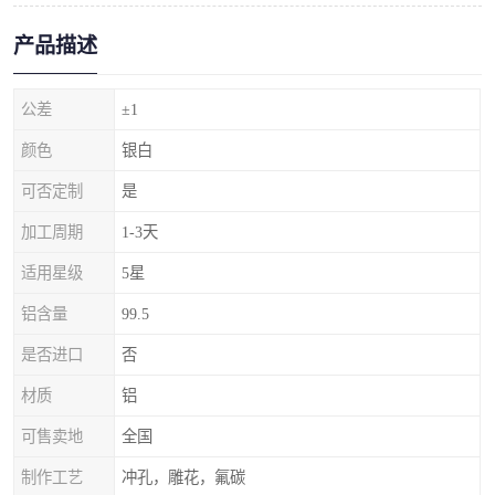
产品描述
公差
±1
颜色
银白
可否定制
是
加工周期
1-3天
适用星级
5星
铝含量
99.5
是否进口
否
材质
铝
可售卖地
全国
制作工艺
冲孔，雕花，氟碳