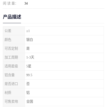
阅 读 量：
34
产品描述
公差
±1
颜色
银白
可否定制
是
加工周期
1-3天
适用星级
5星
铝含量
99.5
是否进口
否
材质
铝
可售卖地
全国