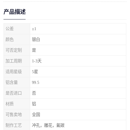
产品描述
公差
±1
颜色
银白
可否定制
是
加工周期
1-3天
适用星级
5星
铝含量
99.5
是否进口
否
材质
铝
可售卖地
全国
制作工艺
冲孔，雕花，氟碳