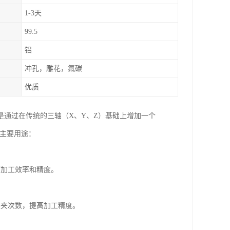
1-3天
99.5
铝
冲孔，雕花，氟碳
优质
是通过在传统的三轴（X、Y、Z）基础上增加一个
的主要用途：
高加工效率和精度。
装夹次数，提高加工精度。