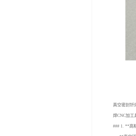
真空密封钎
焊CNC加
### 1. *