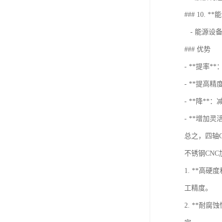
### 10. *
- 能源设
### 优势
- **提率
- **提高
- **降*
- **增加
总之，四轴
不锈钢CN
1. **
工精度。
2. **