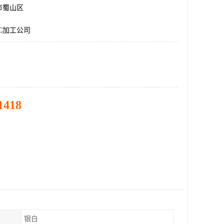
市蜀山区
C加工公司
1418
银白