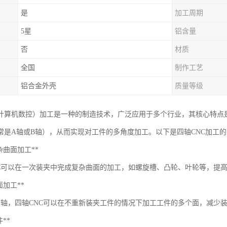
是
加工周期
5星
铝含量
否
材质
全国
制作工艺
铝合金外壳
质量等级
（计算机数控）加工是一种的制造技术，广泛应用于多个行业，其核心特点
常是A轴或B轴），从而实现对工件的多角度加工。以下是四轴CNC加工
*复杂曲面加工**
NC可以在一次装夹中完成复杂曲面的加工，如螺旋槽、凸轮、叶轮等，提
多面加工**
转轴，四轴CNC可以在不重新装夹工件的情况下加工工件的多个面，减少
件**