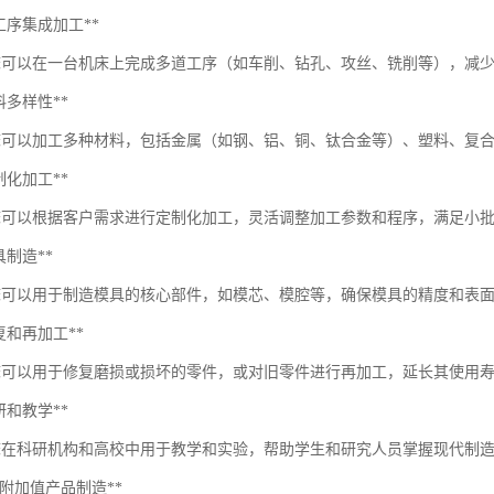
*多工序集成加工**
床可以在一台机床上完成多道工序（如车削、钻孔、攻丝、铣削等），减
*材料多样性**
床可以加工多种材料，包括金属（如钢、铝、铜、钛合金等）、塑料、复
*定制化加工**
床可以根据客户需求进行定制化加工，灵活调整加工参数和程序，满足小
模具制造**
床可以用于制造模具的核心部件，如模芯、模腔等，确保模具的精度和表
*修复和再加工**
床可以用于修复磨损或损坏的零件，或对旧零件进行再加工，延长其使用
*科研和教学**
床在科研机构和高校中用于教学和实验，帮助学生和研究人员掌握现代制
**高附加值产品制造**