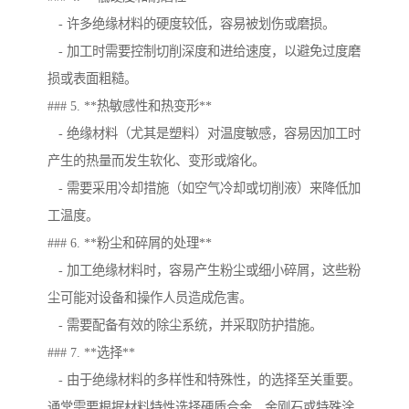
- 许多绝缘材料的硬度较低，容易被划伤或磨损。
- 加工时需要控制切削深度和进给速度，以避免过度磨
损或表面粗糙。
### 5. **热敏感性和热变形**
- 绝缘材料（尤其是塑料）对温度敏感，容易因加工时
产生的热量而发生软化、变形或熔化。
- 需要采用冷却措施（如空气冷却或切削液）来降低加
工温度。
### 6. **粉尘和碎屑的处理**
- 加工绝缘材料时，容易产生粉尘或细小碎屑，这些粉
尘可能对设备和操作人员造成危害。
- 需要配备有效的除尘系统，并采取防护措施。
### 7. **选择**
- 由于绝缘材料的多样性和特殊性，的选择至关重要。
通常需要根据材料特性选择硬质合金、金刚石或特殊涂