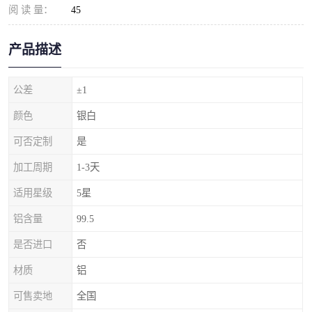
阅 读 量：
45
产品描述
公差
±1
颜色
银白
可否定制
是
加工周期
1-3天
适用星级
5星
铝含量
99.5
是否进口
否
材质
铝
可售卖地
全国