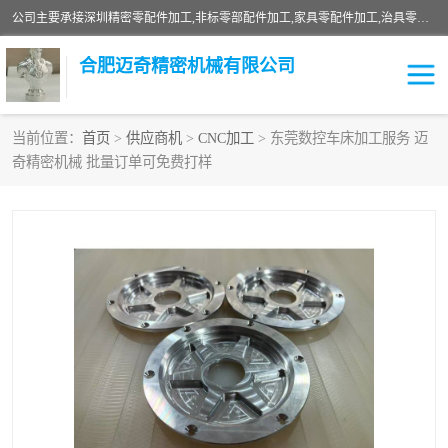
公司主要承接深圳精密零配件加工,非标零部配件加工,家具零配件加工,治具零配件加工,安徽精密零配件加工等各种各种精密机械加工，欢迎来来电咨询！
合肥迈奇精密机械有限公司
当前位置：
首页
>
供应商机
>
CNC加工
> 东莞数控车床加工服务 迈
奇精密机械 批量订单可免费打样
铣床加工
精密零配件加工
机器人零件加工
绝缘材料加工
家具零配件加工
数控精密机加工
零部件机加工
机床零件加工
CNC加工
数控机床加工
不锈钢加工