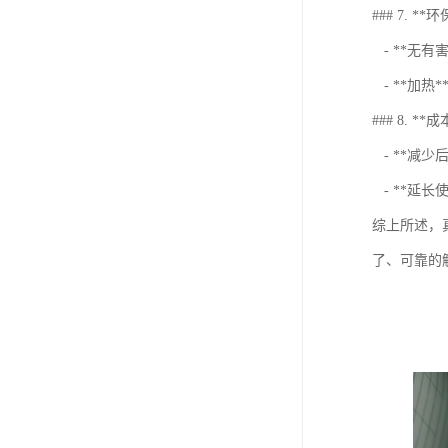
### 7. *
- **无
- **加
### 8. **
- **减
- **延
综上所述，
了、可靠的