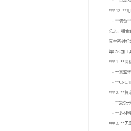
- **运
### 12. **
- **装
总之，铝合
真空密封钎
焊CNC加
### 1. *
- **真
- **C
### 2. *
- **复
- **多
### 3. *