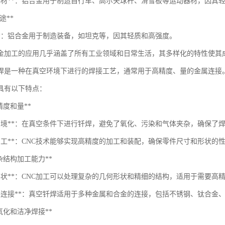
动器材**：铝合金用于制造自行车、高尔夫球杆、滑雪板等运动器材，因其
用途**
备**：铝合金用于制造装备，如坦克等，因其轻质和高强度。
金加工的应用几乎涵盖了所有工业领域和日常生活，其多样化的特性使其
焊是一种在真空环境下进行的焊接工艺，通常用于高精度、量的金属连接。
工具有以下特点：
*高精度和量**
空环境**：在真空条件下进行钎焊，避免了氧化、污染和气体夹杂，确保了
NC加工**：CNC技术能够实现高精度的加工和装配，确保零件尺寸和形状
*复杂结构加工能力**
杂形状**：CNC加工可以处理复杂的几何形状和精细的结构，适用于需要高
材料连接**：真空钎焊适用于多种金属和合金的连接，包括不锈钢、钛合金
*无氧化和洁净焊接**