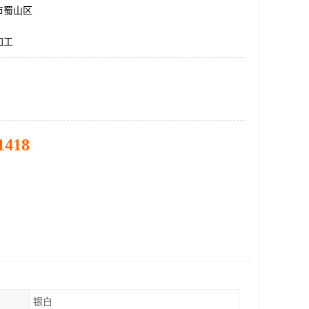
市蜀山区
加工
1418
银白