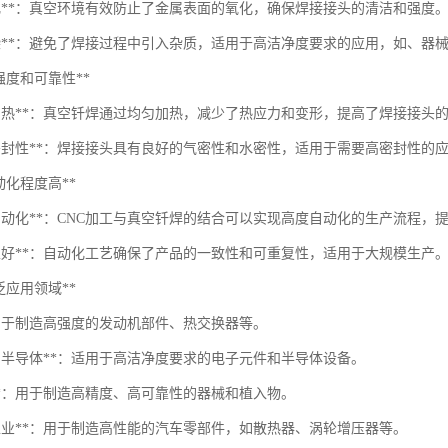
氧化**：真空环境有效防止了金属表面的氧化，确保焊接接头的清洁和强度
污染**：避免了焊接过程中引入杂质，适用于高洁净度要求的应用，如、器
*高强度和可靠性**
匀加热**：真空钎焊通过均匀加热，减少了热应力和变形，提高了焊接接头
好密封性**：焊接接头具有良好的气密性和水密性，适用于需要高密封性的
*自动化程度高**
NC自动化**：CNC加工与真空钎焊的结合可以实现高度自动化的生产流程
复性好**：自动化工艺确保了产品的一致性和可重复性，适用于大规模生产
*广泛应用领域**
*：用于制造高强度的发动机部件、热交换器等。
子和半导体**：适用于高洁净度要求的电子元件和半导体设备。
械**：用于制造高精度、高可靠性的器械和植入物。
车工业**：用于制造高性能的汽车零部件，如散热器、涡轮增压器等。