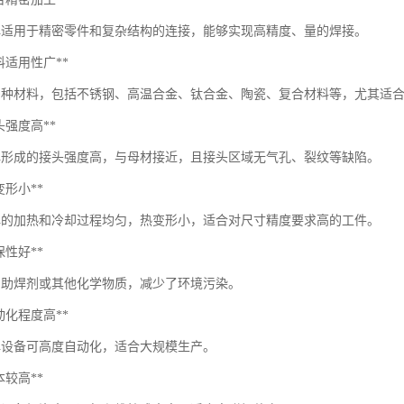
焊适用于精密零件和复杂结构的连接，能够实现高精度、量的焊接。
*材料适用性广**
多种材料，包括不锈钢、高温合金、钛合金、陶瓷、复合材料等，尤其适
*接头强度高**
焊形成的接头强度高，与母材接近，且接头区域无气孔、裂纹等缺陷。
热变形小**
焊的加热和冷却过程均匀，热变形小，适合对尺寸精度要求高的工件。
环保性好**
用助焊剂或其他化学物质，减少了环境污染。
*自动化程度高**
焊设备可高度自动化，适合大规模生产。
成本较高**