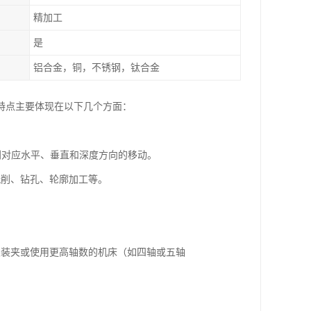
精加工
是
铝合金，铜，不锈钢，钛合金
特点主要体现在以下几个方面：
别对应水平、垂直和深度方向的移动。
铣削、钻孔、轮廓加工等。
次装夹或使用更高轴数的机床（如四轴或五轴