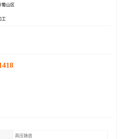
市蜀山区
加工
1418
高压铸造