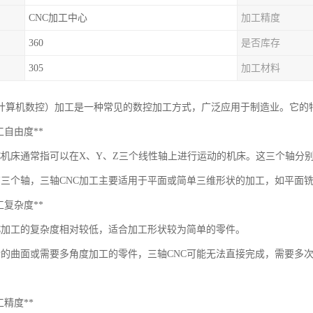
CNC加工中心
加工精度
360
是否库存
305
加工材料
（计算机数控）加工是一种常见的数控加工方式，广泛应用于制造业。它的
*加工自由度**
NC机床通常指可以在X、Y、Z三个线性轴上进行运动的机床。这三个轴分
有三个轴，三轴CNC加工主要适用于平面或简单三维形状的加工，如平面
*加工复杂度**
NC加工的复杂度相对较低，适合加工形状较为简单的零件。
杂的曲面或需要多角度加工的零件，三轴CNC可能无法直接完成，需要多
加工精度**