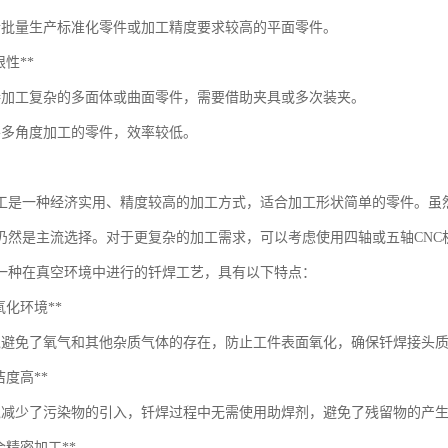
合批量生产标准化零件或加工精度要求较高的平面零件。
局限性**
接加工复杂的多面体或曲面零件，需要借助夹具或多次装夹。
要多角度加工的零件，效率较低。
加工是一种经济实用、精度较高的加工方式，适合加工形状简单的零件。虽
仍然是主流选择。对于更复杂的加工需求，可以考虑使用四轴或五轴CNC
一种在真空环境中进行的钎焊工艺，具有以下特点：
*无氧化环境**
境避免了氧气和其他杂质气体的存在，防止工件表面氧化，确保钎焊接头
清洁度高**
境减少了污染物的引入，钎焊过程中无需使用助焊剂，避免了残留物的产
*适合精密加工**