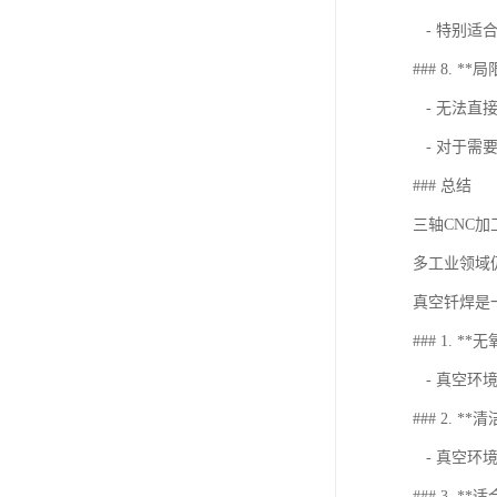
- 特别适
### 8. **
- 无法直
- 对于需
### 总结
三轴CNC
多工业领域
真空钎焊是
### 1. *
- 真空环
### 2. **
- 真空环
### 3. *