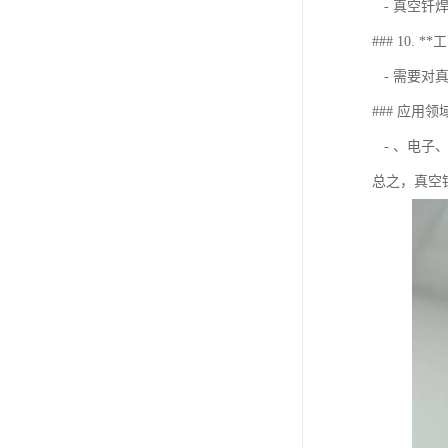
- 真空钎
### 10. 
- 需要对
### 应用领
- 、电子
总之，真空