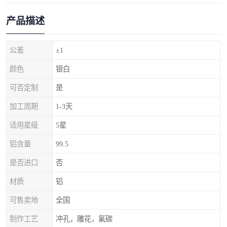
产品描述
公差
±1
颜色
银白
可否定制
是
加工周期
1-3天
适用星级
5星
铝含量
99.5
是否进口
否
材质
铝
可售卖地
全国
制作工艺
冲孔，雕花，氟碳