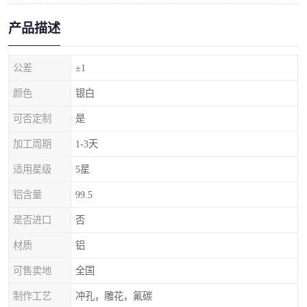
产品描述
公差
±1
颜色
银白
可否定制
是
加工周期
1-3天
适用星级
5星
铝含量
99.5
是否进口
否
材质
铝
可售卖地
全国
制作工艺
冲孔，雕花，氟碳