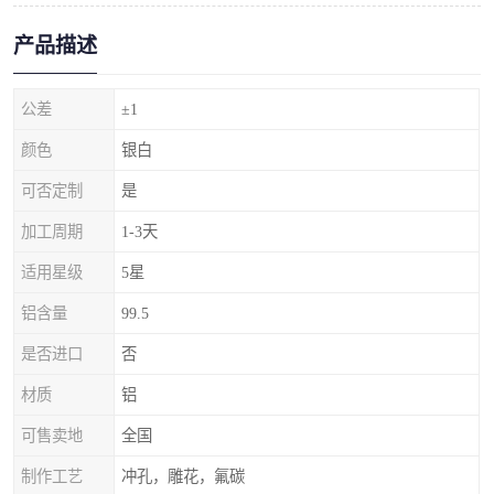
产品描述
公差
±1
颜色
银白
可否定制
是
加工周期
1-3天
适用星级
5星
铝含量
99.5
是否进口
否
材质
铝
可售卖地
全国
制作工艺
冲孔，雕花，氟碳