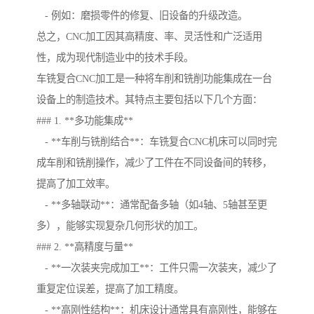
- 例如：磨损零件的修复、旧设备的升级改造。
总之，CNC加工因其高精度、率、灵活性和广泛适用
性，成为现代制造业中的技术手段。
车铣复合CNC加工是一种将车削和铣削功能集成在一台
设备上的制造技术。其特点主要包括以下几个方面：
### 1. **多功能集成**
- **车削与铣削结合**：车铣复合CNC机床可以同时完
成车削和铣削操作，减少了工件在不同设备间的转移，
提高了加工效率。
- **多轴联动**：通常配备多轴（如4轴、5轴甚至更
多），能够实现复杂几何形状的加工。
### 2. **高精度与量**
- **一次装夹完成加工**：工件只需一次装夹，减少了
重复定位误差，提高了加工精度。
- **高刚性结构**：机床设计通常具有高刚性，能够在