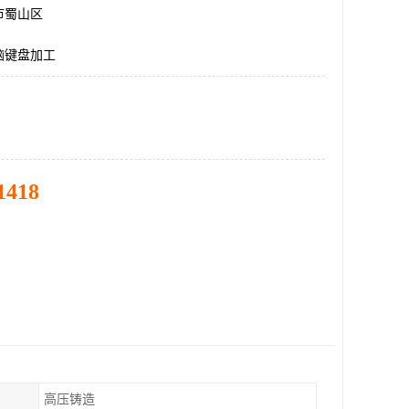
市蜀山区
脑键盘加工
1418
高压铸造