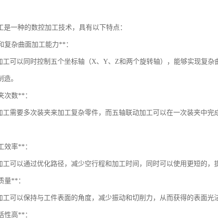
工是一种的数控加工技术，具有以下特点：
精度和复杂曲面加工能力**：
工可以同时控制五个坐标轴（X、Y、Z和两个旋转轴），能够实现复杂
制造。
装夹次数**：
工需要多次装夹来加工复杂零件，而五轴联动加工可以在一次装夹中完
加工效率**：
工可以通过优化路径，减少空行程和加工时间，同时可以使用更短的，
面质量**：
工可以保持与工件表面的角度，减少振动和切削力，从而获得的表面光
灵活性高**：