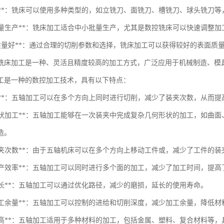
种类多**：铣床可以使用多种类型的，如立铣刀、面铣刀、槽铣刀、球头铣刀
适合批量生产**：铣床加工适合中小批量生产，尤其是数控铣床可以快速调整
*表面质量好**：通过合理的切削参数和选择，铣床加工可以获得较好的表面
铣床加工是一种、灵活且精度较高的加工方式，广泛应用于机械制造、模
工是一种的数控加工技术，具有以下特点：
高精度**：五轴加工可以在多个方向上同时进行切削，减少了装夹次数，从而
复杂形状加工**：五轴加工能够在一次装夹中完成复杂几何形状的加工，如
造。
减少装夹次数**：由于五轴机床可以在多个方向上移动工件或，减少了工件的
提高生产效率**：五轴加工可以同时进行多个面的加工，减少了加工时间，提
命延长**：五轴加工可以通过优化路径，减少的磨损，延长的使用寿命。
减少加工余量**：五轴加工可以控制的进给和切削深度，减少加工余量，降低材
灵活性高**：五轴加工适用于多种材料的加工，包括金属、塑料、复合材料等