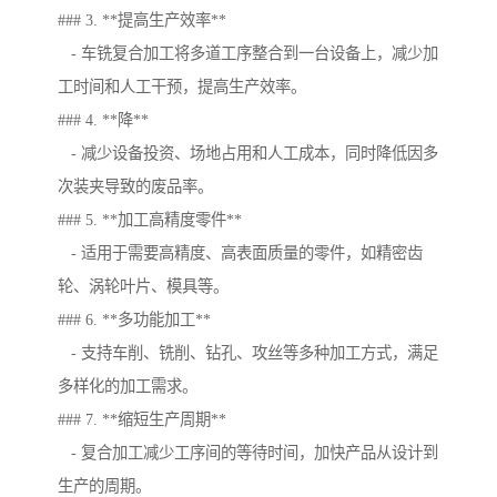
### 3. **提高生产效率**
- 车铣复合加工将多道工序整合到一台设备上，减少加
工时间和人工干预，提高生产效率。
### 4. **降**
- 减少设备投资、场地占用和人工成本，同时降低因多
次装夹导致的废品率。
### 5. **加工高精度零件**
- 适用于需要高精度、高表面质量的零件，如精密齿
轮、涡轮叶片、模具等。
### 6. **多功能加工**
- 支持车削、铣削、钻孔、攻丝等多种加工方式，满足
多样化的加工需求。
### 7. **缩短生产周期**
- 复合加工减少工序间的等待时间，加快产品从设计到
生产的周期。