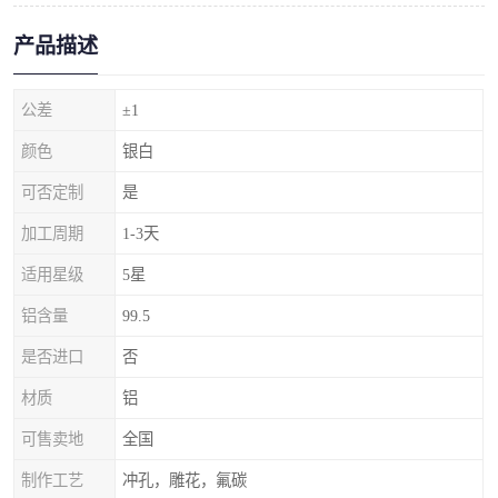
产品描述
公差
±1
颜色
银白
可否定制
是
加工周期
1-3天
适用星级
5星
铝含量
99.5
是否进口
否
材质
铝
可售卖地
全国
制作工艺
冲孔，雕花，氟碳