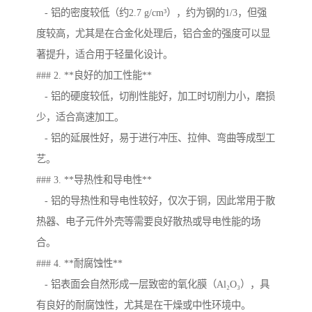
- 铝的密度较低（约2.7 g/cm³），约为钢的1/3，但强
度较高，尤其是在合金化处理后，铝合金的强度可以显
著提升，适合用于轻量化设计。
### 2. **良好的加工性能**
- 铝的硬度较低，切削性能好，加工时切削力小，磨损
少，适合高速加工。
- 铝的延展性好，易于进行冲压、拉伸、弯曲等成型工
艺。
### 3. **导热性和导电性**
- 铝的导热性和导电性较好，仅次于铜，因此常用于散
热器、电子元件外壳等需要良好散热或导电性能的场
合。
### 4. **耐腐蚀性**
- 铝表面会自然形成一层致密的氧化膜（Al₂O₃），具
有良好的耐腐蚀性，尤其是在干燥或中性环境中。