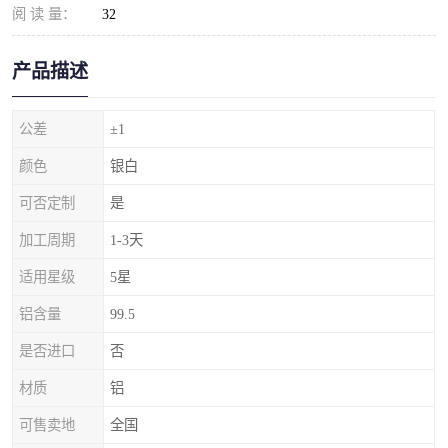
阅 读 量：
32
产品描述
公差
±1
颜色
银白
可否定制
是
加工周期
1-3天
适用星级
5星
铝含量
99.5
是否进口
否
材质
铝
可售卖地
全国