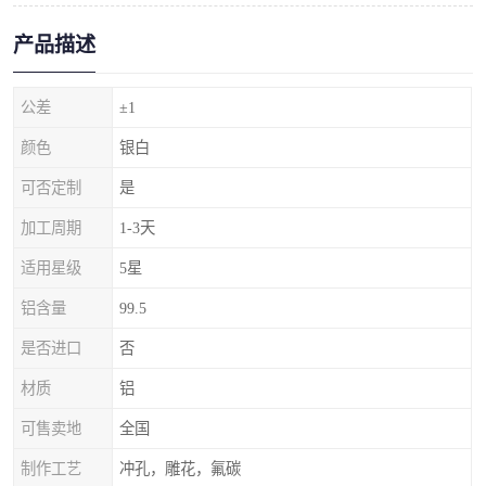
产品描述
公差
±1
颜色
银白
可否定制
是
加工周期
1-3天
适用星级
5星
铝含量
99.5
是否进口
否
材质
铝
可售卖地
全国
制作工艺
冲孔，雕花，氟碳