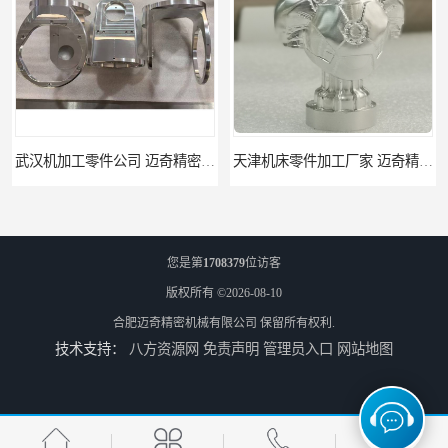
打样
天津机床零件加工厂家 迈奇精密机械 一站式服务
您是第
1708379
位访客
版权所有 ©2026-08-10
合肥迈奇精密机械有限公司
保留所有权利.
技术支持：
八方资源网
免责声明
管理员入口
网站地图
北京零配件机加工 迈奇精密机械 经验丰富
济南四轴零件加工服务 迈奇精密机械 批量订单可免费打样