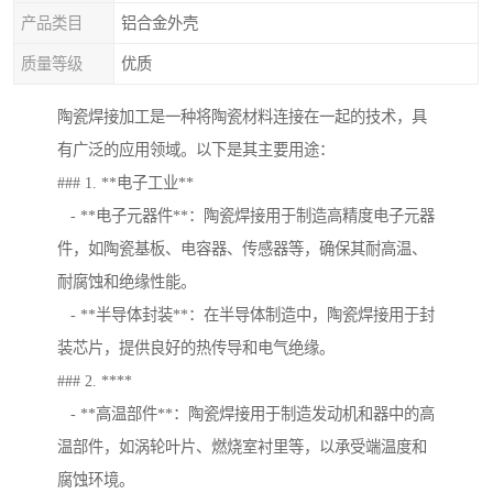
产品类目
铝合金外壳
质量等级
优质
陶瓷焊接加工是一种将陶瓷材料连接在一起的技术，具
有广泛的应用领域。以下是其主要用途：
### 1. **电子工业**
- **电子元器件**：陶瓷焊接用于制造高精度电子元器
件，如陶瓷基板、电容器、传感器等，确保其耐高温、
耐腐蚀和绝缘性能。
- **半导体封装**：在半导体制造中，陶瓷焊接用于封
装芯片，提供良好的热传导和电气绝缘。
### 2. ****
- **高温部件**：陶瓷焊接用于制造发动机和器中的高
温部件，如涡轮叶片、燃烧室衬里等，以承受端温度和
腐蚀环境。