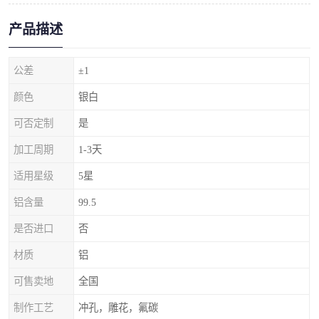
产品描述
公差
±1
颜色
银白
可否定制
是
加工周期
1-3天
适用星级
5星
铝含量
99.5
是否进口
否
材质
铝
可售卖地
全国
制作工艺
冲孔，雕花，氟碳