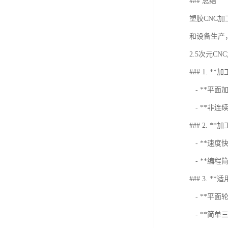
### 总结
塑胶CNC
和设备生产
2.5次元C
### 1. *
- **平
- **非
### 2. *
- **速度
- **编
### 3. *
- **平面
- **简单