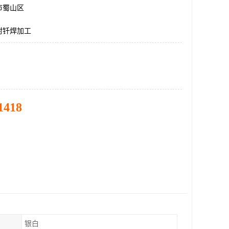
市蜀山区
封钎焊加工
1418
银白