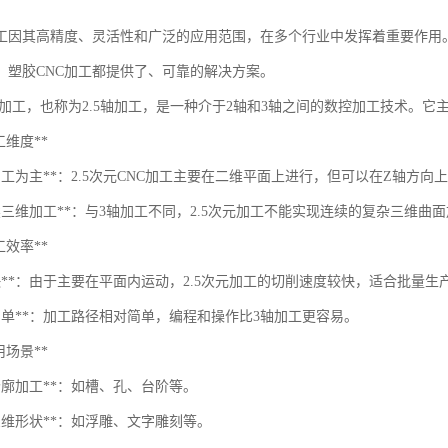
加工因其高精度、灵活性和广泛的应用范围，在多个行业中发挥着重要作用
，塑胶CNC加工都提供了、可靠的解决方案。
NC加工，也称为2.5轴加工，是一种介于2轴和3轴之间的数控加工技术。
*加工维度**
面加工为主**：2.5次元CNC加工主要在二维平面上进行，但可以在Z轴方
连续三维加工**：与3轴加工不同，2.5次元加工不能实现连续的复杂三维
*加工效率**
快**：由于主要在平面内运动，2.5次元加工的切削速度较快，适合批量生
程简单**：加工路径相对简单，编程和操作比3轴加工更容易。
*适用场景**
轮廓加工**：如槽、孔、台阶等。
三维形状**：如浮雕、文字雕刻等。