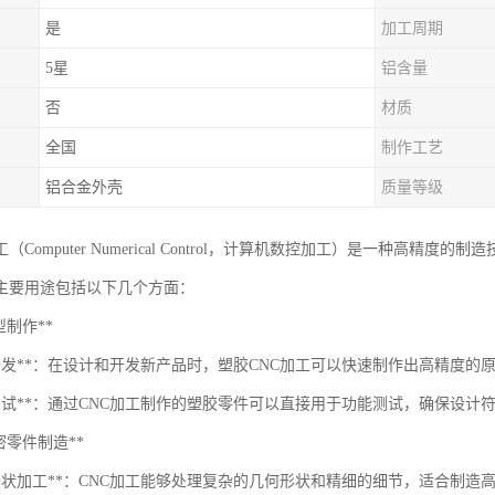
是
加工周期
5星
铝含量
否
材质
全国
制作工艺
铝合金外壳
质量等级
工（Computer Numerical Control，计算机数控加工）是一种高
的主要用途包括以下几个方面：
原型制作**
品开发**：在设计和开发新产品时，塑胶CNC加工可以快速制作出高精度
能测试**：通过CNC加工制作的塑胶零件可以直接用于功能测试，确保设计
*精密零件制造**
杂形状加工**：CNC加工能够处理复杂的几何形状和精细的细节，适合制造