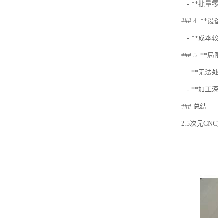
- **批量
### 4. *
- **成本
### 5. **
- **无法
- **加
### 总结
2.5次元