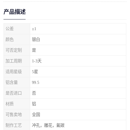
产品描述
公差
±1
颜色
银白
可否定制
是
加工周期
1-3天
适用星级
5星
铝含量
99.5
是否进口
否
材质
铝
可售卖地
全国
制作工艺
冲孔，雕花，氟碳