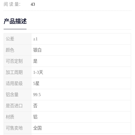
阅 读 量：
43
产品描述
公差
±1
颜色
银白
可否定制
是
加工周期
1-3天
适用星级
5星
铝含量
99.5
是否进口
否
材质
铝
可售卖地
全国